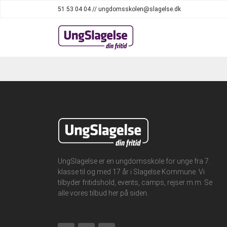
51 53 04 04 // ungdomsskolen@slagelse.dk
UngSlagelse er en ungdomsskole for unge fra 7.
klasse til og med 17 år i Slagelse Kommune. Vi
tilbyder fritidshold, events, camps, rejser m.m. Se
alle vores tilbud her på siden.