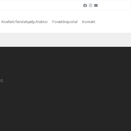
Knallert/førstehjælp/traktor
Forældreportal
Kontakt
ng