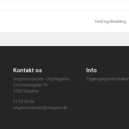
Hold og tilmelding
Kontakt os
Info
Ungdomsskolen - UngSlagelse
Tilgængelighedserklæri
Sct.Pedersgade 18
4200 Slagelse
51 53 04 04
ungdomsskolen@slagelse.dk