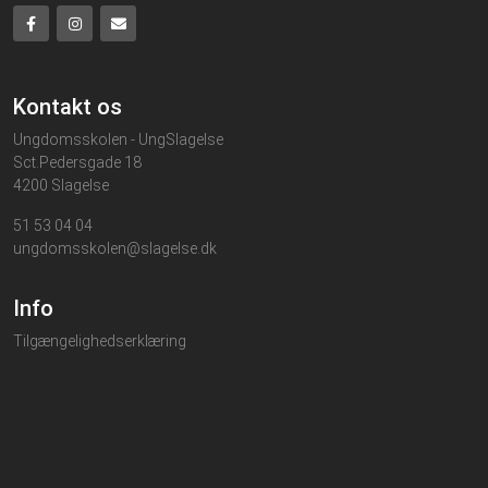
Kontakt os
Ungdomsskolen - UngSlagelse
Sct.Pedersgade 18
4200 Slagelse
51 53 04 04
ungdomsskolen@slagelse.dk
Info
Tilgængelighedserklæring