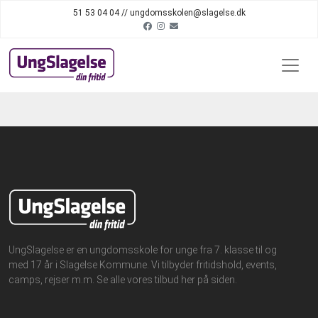
51 53 04 04 // ungdomsskolen@slagelse.dk
UngSlagelse er en ungdomsskole for unge fra 7. klasse til og
med 17 år i Slagelse Kommune. Vi tilbyder fritidshold, events,
camps, rejser m.m. Se alle vores tilbud her på siden.