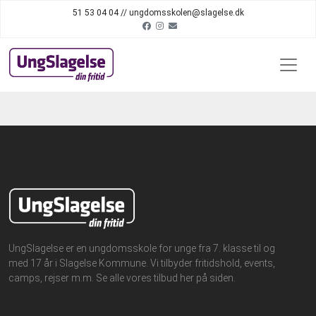
51 53 04 04 // ungdomsskolen@slagelse.dk
UngSlagelse er en ungdomsskole for unge fra 7. klasse til og
med 17 år i Slagelse Kommune. Vi tilbyder fritidshold, events,
camps, rejser m.m. Se alle vores tilbud her på siden.