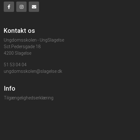
Kontakt os
Ungdomsskolen - UngSlagelse
Sct.Pedersgade 18
4200 Slagelse
51 53 04 04
ungdomsskolen@slagelse.dk
Info
Tilgængelighedserklæring