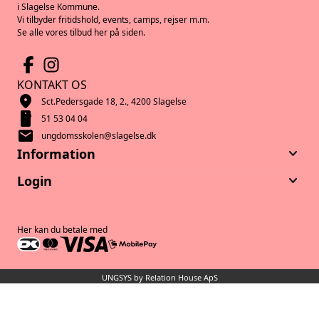
i Slagelse Kommune.
Vi tilbyder fritidshold, events, camps, rejser m.m.
Se alle vores tilbud her på siden.
KONTAKT OS
location_on
Sct.Pedersgade 18, 2., 4200 Slagelse
smartphone
51 53 04 04
mail
ungdomsskolen@slagelse.dk
keyboard_arrow_down
Information
keyboard_arrow_down
Login
Her kan du betale med
UNGSYS by Relation House ApS