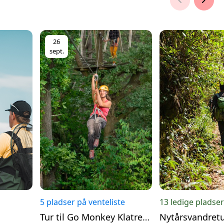
chevron_left
chevron_right
26
sept.
5 pladser på venteliste
13 ledige pladser
Tur til Go Monkey Klatrepark
Nytårsvandret