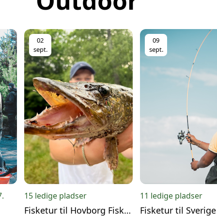
Outdoor
02
09
sept.
sept.
7.
15 ledige pladser
11 ledige pladser
Fisketur til Hovborg Fiskesø
Fisketur til Sverige