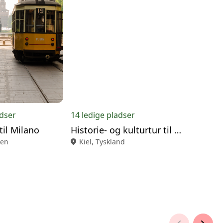
adser
14 ledige pladser
til Milano
Historie- og kulturtur til Kiel
ien
location_on
Kiel, Tyskland