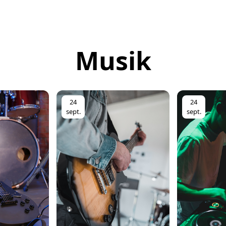
Musik
24
24
sept.
sept.