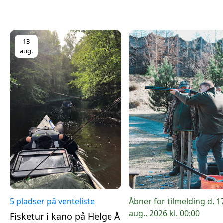
13
aug.
5 pladser på venteliste
Åbner for tilmelding d. 1
aug.. 2026 kl. 00:00
Fisketur i kano på Helge Å