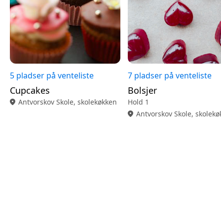
5 pladser på venteliste
7 pladser på venteliste
Cupcakes
Bolsjer
location_on
Antvorskov Skole, skolekøkken
Hold 1
location_on
Antvorskov Skole, skolek