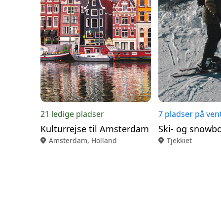
21 ledige pladser
7 pladser på vent
Kulturrejse til Amsterdam
location_on
Amsterdam, Holland
location_on
Tjekkiet