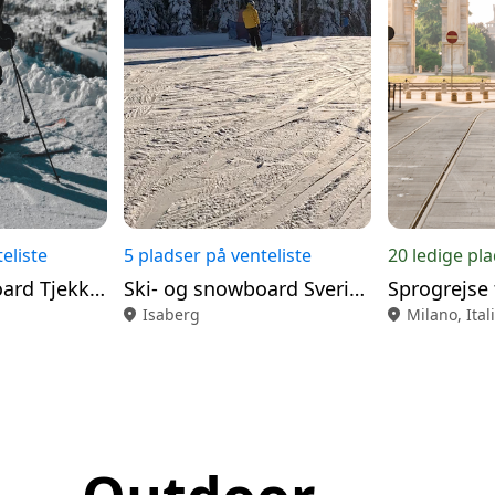
eliste
5 pladser på venteliste
20 ledige pl
Ski- og snowboard Tjekkiet
Ski- og snowboard Sverige
Sprogrejse 
location_on
Isaberg
location_on
Milano, Ital