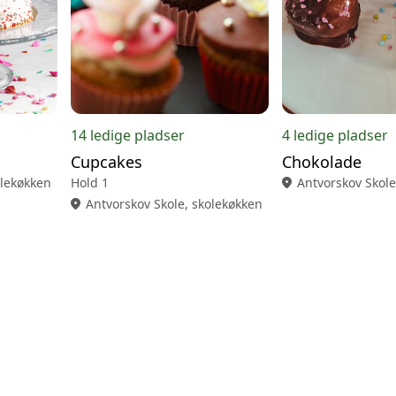
14 ledige pladser
4 ledige pladser
Cupcakes
Chokolade
olekøkken
Hold 1
location_on
Antvorskov Skole
location_on
Antvorskov Skole, skolekøkken