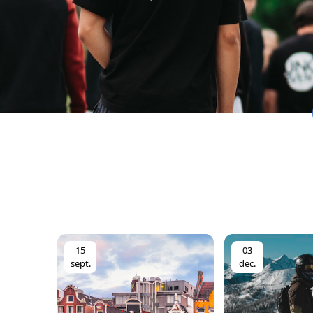
15
03
sept.
dec.