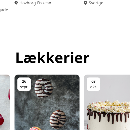
location_on
Hovborg Fiskesø
location_on
Sverige
ade 18, 2., 4200 Slagelse
Lækkerier
26
03
sept.
okt.