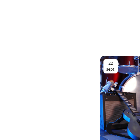
22
sept.