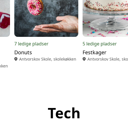
7 ledige pladser
5 ledige pladser
Donuts
Festkager
location_on
Antvorskov Skole, skolekøkken
location_on
Antvorskov Skole, sk
økken
Tech