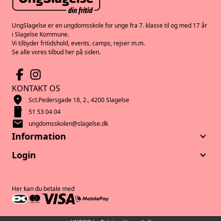
UngSlagelse er en ungdomsskole for unge fra 7. klasse til og med 17 år
i Slagelse Kommune.
Vi tilbyder fritidshold, events, camps, rejser m.m.
Se alle vores tilbud her på siden.
KONTAKT OS
location_on
Sct.Pedersgade 18, 2., 4200 Slagelse
smartphone
51 53 04 04
mail
ungdomsskolen@slagelse.dk
keyboard_arrow_down
Information
keyboard_arrow_down
Login
Her kan du betale med