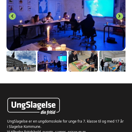
chevron_left
chevron_right
UngSlagelse er en ungdomsskole for unge fra 7. klasse til og med 17 år
i Slagelse Kommune.
Vi tilbyder fritidshold, events, camps, rejser m.m.