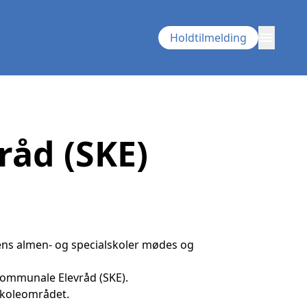
menu
Holdtilmelding
råd (SKE)
.
ens almen- og specialskoler mødes og
 Kommunale Elevråd (SKE).
 skoleområdet.