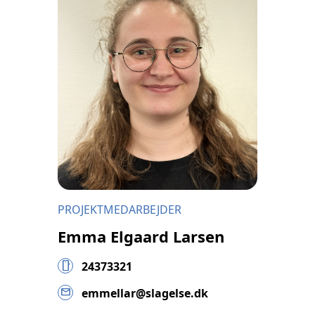
PROJEKTMEDARBEJDER
Emma Elgaard Larsen
smartphone
24373321
mail
emmellar@slagelse.dk