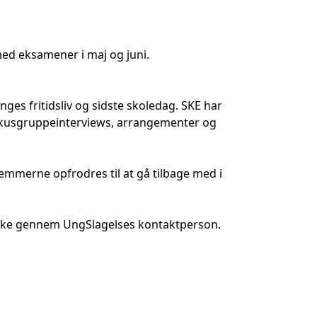
ed eksamener i maj og juni.
ges fritidsliv og sidste skoledag. SKE har
i fokusgruppeinterviews, arrangementer og
mmerne opfrodres til at gå tilbage med i
se ske gennem UngSlagelses kontaktperson.