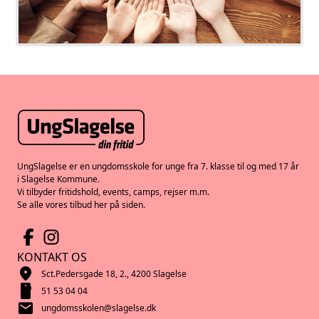
UngSlagelse er en ungdomsskole for unge fra 7. klasse til og med 17 år
i Slagelse Kommune.
Vi tilbyder fritidshold, events, camps, rejser m.m.
Se alle vores tilbud her på siden.
KONTAKT OS
location_on
Sct.Pedersgade 18, 2., 4200 Slagelse
smartphone
51 53 04 04
mail
ungdomsskolen@slagelse.dk