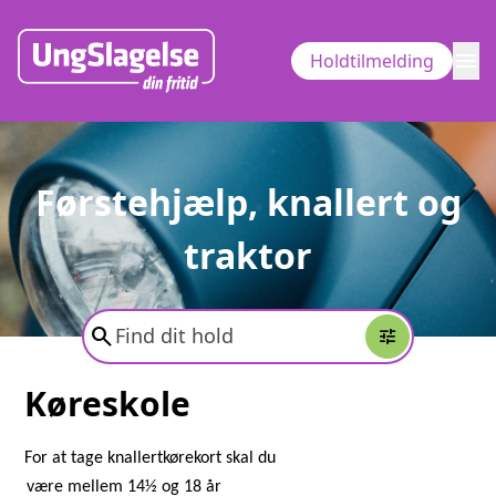
menu
Holdtilmelding
Førstehjælp, knallert og
traktor
search
tune
Køreskole
For at tage knallertkørekort skal du
være mellem 14½ og 18 år