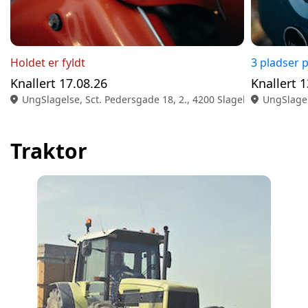
Holdet er fyldt
3 pladser p
Knallert 17.08.26
Knallert 1
location_on
UngSlagelse, Sct. Pedersgade 18, 2., 4200 Slagelse
location_on
UngSlagel
Traktor