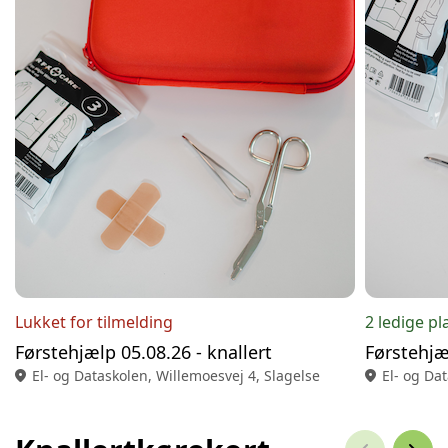
Lukket for tilmelding
2 ledige pl
Førstehjælp 05.08.26 - knallert
Førstehjæl
location_on
El- og Dataskolen, Willemoesvej 4, Slagelse
location_on
El- og Da