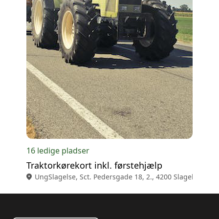
16 ledige pladser
Traktorkørekort inkl. førstehjælp
location_on
UngSlagelse, Sct. Pedersgade 18, 2., 4200 Slagelse