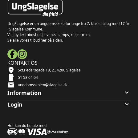
UngSlagelse er en ungdomsskole for unge fra 7. klasse til og med 17 år
i Slagelse Kommune.
Vi tilbyder fritidshold, events, camps, rejser m.m.
Se alle vores tilbud her på siden.
KONTAKT OS
location_on
Sct.Pedersgade 18, 2., 4200 Slagelse
smartphone
51 53 04 04
mail
ungdomsskolen@slagelse.dk
keyboard_arrow_down
Information
keyboard_arrow_down
Login
Her kan du betale med