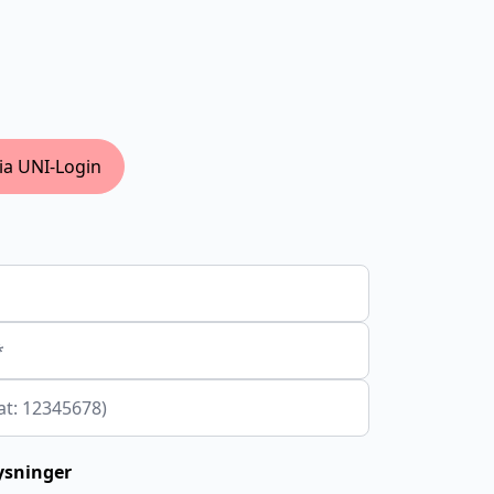
ia UNI-Login
*
at: 12345678)
ysninger