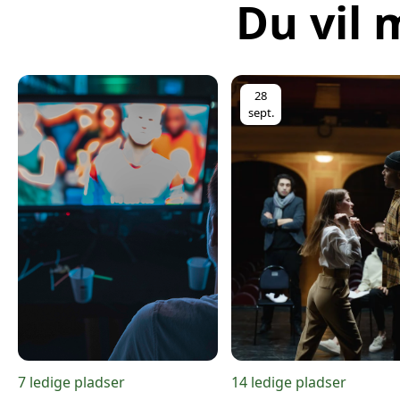
Du vil 
28
sept.
7 ledige pladser
14 ledige pladser