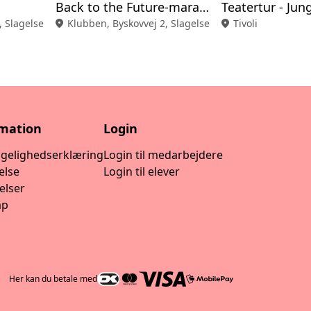
Back to the Future-maraton
Teatertur - Ju
00 Slagelse
, Slagelse
location_on
Klubben, Byskovvej 2, Slagelse
location_on
Tivoli
027 20.00
-
22.00
00 Slagelse
027 20.00
-
22.00
rmation
Login
00 Slagelse
ngelighedserklæring
Login til medarbejdere
else
Login til elever
027 20.00
-
22.00
elser
00 Slagelse
ap
027 20.00
-
22.00
00 Slagelse
Her kan du betale med
027 20.00
-
22.00