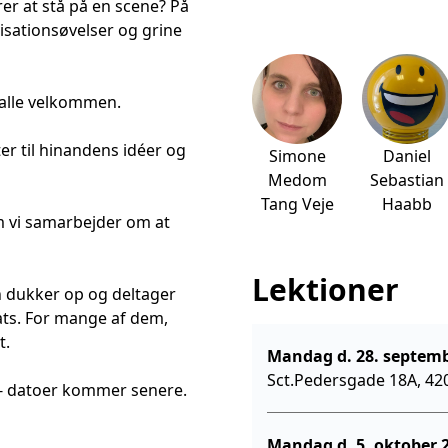
er at stå på en scene? På
visationsøvelser og grine
r alle velkommen.
tter til hinandens idéer og
Simone
Daniel
Medom
Sebastian
Tang Veje
Haabb
om vi samarbejder om at
Lektioner
an dukker op og deltager
sats. For mange af dem,
t.
Sct.Pedersgade 18A, 42
 - datoer kommer senere.
Mand