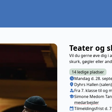
Teater og s
Vil du gerne øve dig i a
skurk, gøgler eller an
14 ledige pladser
Næste lektion
schedule
Mandag d. 28. sept
Sted/Adresse
location_on
Dyhrs Hallen (salen)
Klasse/Aldersbegræns
person_shield
Fra 7. klasse til og 
Medarbejder
school
Simone Medom Tang 
medarbejder
Tilmeldingsfrist
event
Tilmeldingsfrist d. 