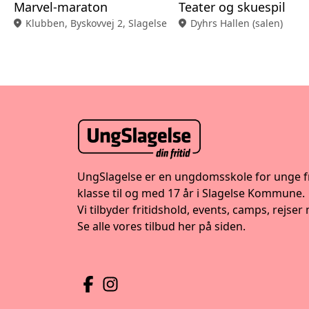
Marvel-maraton
Teater og skuespil
location_on
Klubben, Byskovvej 2, Slagelse
location_on
Dyhrs Hallen (salen)
UngSlagelse er en ungdomsskole for unge fr
klasse til og med 17 år i Slagelse Kommune.
Vi tilbyder fritidshold, events, camps, rejser
Se alle vores tilbud her på siden.