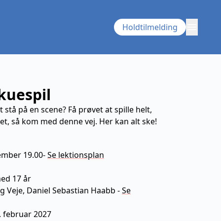
menu
Holdtilmelding
kuespil
t stå på en scene? Få prøvet at spille helt,
det, så kom med denne vej. Her kan alt ske!
ember 19.00
-
Se lektionsplan
ning
med 17 år
Veje, Daniel Sebastian Haabb
-
Se
7. februar 2027