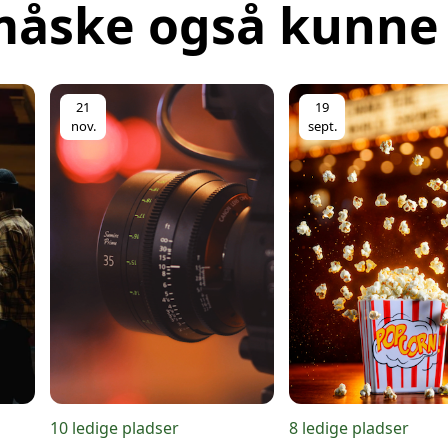
måske også kunne 
Sct.Pedersgade 18A, 42
Sct.Pedersgade 18A, 42
21
19
nov.
sept.
Sct.Pedersgade 18A, 42
Sct.Pedersgade 18A, 42
Sct.Pedersgade 18A, 42
10 ledige pladser
8 ledige pladser
Mandag d. 4. januar 20