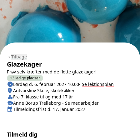
Tilbage
chevron_left
Glazekager
Prøv selv kræfter med de flotte glazekager!
13 ledige pladser
schedule
Næste lektion
Lørdag d. 6. februar 2027 10.00
-
Se lektionsplan
location_on
Sted/Adresse
Antvorskov Skole, skolekøkken
person_shield
Klasse/Aldersbegrænsning
Fra 7. klasse til og med 17 år
school
Medarbejder
Anne Borup Trelleborg
-
Se
medarbejder
event
Tilmeldingsfrist
Tilmeldingsfrist d. 17. januar 2027
Tilmeld dig