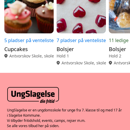
5 pladser på venteliste
7 pladser på venteliste
11 ledige
Cupcakes
Bolsjer
Bolsjer
location_on
Antvorskov Skole, skolekøkken
Hold 1
Hold 2
location_on
Antvorskov Skole, skolekøkken
location_on
Antvorsk
UngSlagelse er en ungdomsskole for unge fra 7. klasse til og med 17 år
i Slagelse Kommune.
Vi tilbyder fritidshold, events, camps, rejser m.m.
Se alle vores tilbud her på siden.