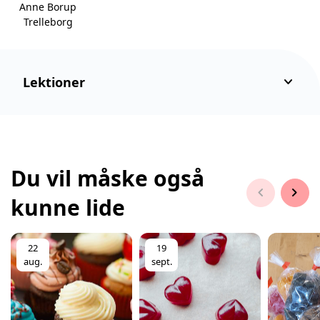
Anne Borup
Trelleborg
keyboard_arrow_down
Lektioner
Du vil måske også
chevron_left
chevron_right
kunne lide
22
19
aug.
sept.