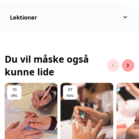
keyboard_arrow_down
Lektioner
Du vil måske også
chevron_left
chevron_right
kunne lide
10
07
okt.
nov.