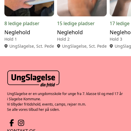
8 ledige pladser
15 ledige pladser
17 ledige
Neglehold
Neglehold
Negleho
Hold 1
Hold 2
Hold 3
location_on
UngSlagelse, Sct. Pedersgade 18, 2., 4200 Slagelse
location_on
UngSlagelse, Sct. Pedersgade 18, 2
location_on
UngSlage
UngSlagelse er en ungdomsskole for unge fra 7. klasse til og med 17 år
i Slagelse Kommune.
Vi tilbyder fritidshold, events, camps, rejser m.m.
Se alle vores tilbud her på siden.
KONTAKT OS