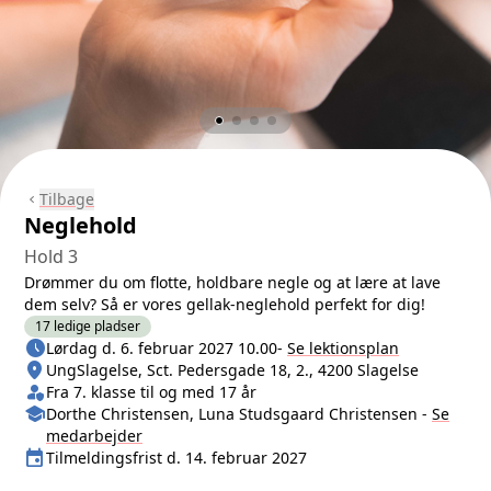
Tilbage
chevron_left
Neglehold
Hold 3
Drømmer du om flotte, holdbare negle og at lære at lave
dem selv? Så er vores gellak-neglehold perfekt for dig!
17 ledige pladser
schedule
Næste lektion
Lørdag d. 6. februar 2027 10.00
-
Se lektionsplan
location_on
Sted/Adresse
UngSlagelse, Sct. Pedersgade 18, 2., 4200 Slagelse
person_shield
Klasse/Aldersbegrænsning
Fra 7. klasse til og med 17 år
school
Medarbejder
Dorthe Christensen, Luna Studsgaard Christensen
-
Se
medarbejder
event
Tilmeldingsfrist
Tilmeldingsfrist d. 14. februar 2027