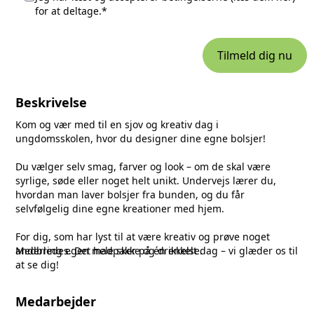
for at deltage.*
Tilmeld dig nu
Beskrivelse
Kom og vær med til en sjov og kreativ dag i
ungdomsskolen, hvor du designer dine egne bolsjer!
Du vælger selv smag, farver og look – om de skal være
syrlige, søde eller noget helt unikt. Undervejs lærer du,
hvordan man laver bolsjer fra bunden, og du får
selvfølgelig dine egne kreationer med hjem.
For dig, som har lyst til at være kreativ og prøve noget
anderledes. Det hele sker på én enkelt dag – vi glæder os til
Medbring egen madpakke og drikkelse.
at se dig!
Medarbejder