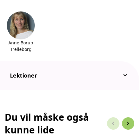
Anne Borup
Trelleborg
keyboard_arrow_down
Lektioner
Du vil måske også
chevron_left
chevron_right
kunne lide