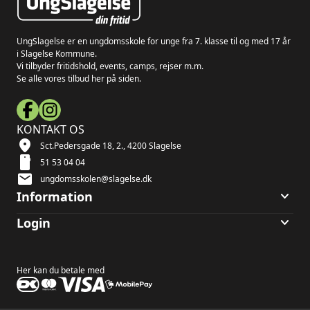
UngSlagelse er en ungdomsskole for unge fra 7. klasse til og med 17 år
i Slagelse Kommune.
Vi tilbyder fritidshold, events, camps, rejser m.m.
Se alle vores tilbud her på siden.
KONTAKT OS
location_on
Sct.Pedersgade 18, 2., 4200 Slagelse
smartphone
51 53 04 04
mail
ungdomsskolen@slagelse.dk
keyboard_arrow_down
Information
keyboard_arrow_down
Login
Her kan du betale med