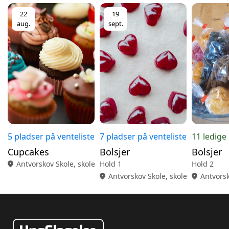
22
19
aug.
sept.
5 pladser på venteliste
7 pladser på venteliste
11 ledige
Cupcakes
Bolsjer
Bolsjer
location_on
Antvorskov Skole, skolekøkken
Hold 1
Hold 2
location_on
Antvorskov Skole, skolekøkken
location_on
Antvorsk