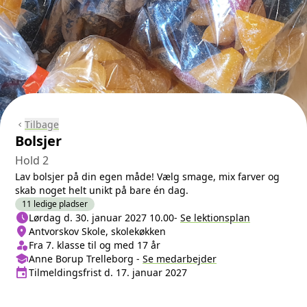
Tilbage
chevron_left
Bolsjer
Hold 2
Lav bolsjer på din egen måde! Vælg smage, mix farver og
skab noget helt unikt på bare én dag.
11 ledige pladser
schedule
Næste lektion
Lørdag d. 30. januar 2027 10.00
-
Se lektionsplan
location_on
Sted/Adresse
Antvorskov Skole, skolekøkken
person_shield
Klasse/Aldersbegrænsning
Fra 7. klasse til og med 17 år
school
Medarbejder
Anne Borup Trelleborg
-
Se
medarbejder
event
Tilmeldingsfrist
Tilmeldingsfrist d. 17. januar 2027