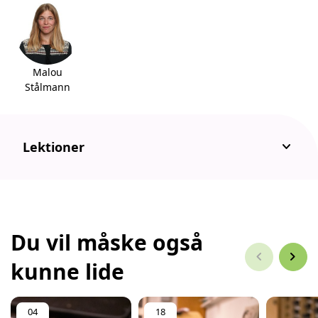
Malou
Stålmann
keyboard_arrow_down
Lektioner
Du vil måske også
chevron_left
chevron_right
kunne lide
04
18