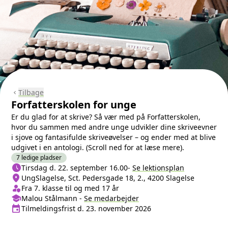
Tilbage
chevron_left
Forfatterskolen for unge
Er du glad for at skrive? Så vær med på Forfatterskolen,
hvor du sammen med andre unge udvikler dine skriveevner
i sjove og fantasifulde skriveøvelser – og ender med at blive
udgivet i en antologi. (Scroll ned for at læse mere).
7 ledige pladser
schedule
Næste lektion
Tirsdag d. 22. september 16.00
-
Se lektionsplan
location_on
Sted/Adresse
UngSlagelse, Sct. Pedersgade 18, 2., 4200 Slagelse
person_shield
Klasse/Aldersbegrænsning
Fra 7. klasse til og med 17 år
school
Medarbejder
Malou Stålmann
-
Se
medarbejder
event
Tilmeldingsfrist
Tilmeldingsfrist d. 23. november 2026