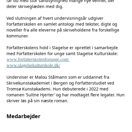
får du med stor sandsynlighed mange nye venner, der
deler skriveglæden med dig.
Ved slutningen af hvert undervisningsår udgiver
Forfatterskolen en samlet antologi med tekster, digte og
noveller fra alle eleverne på skriveholdene fra forskellige
kommuner.
Forfatterskolens hold i Slagelse er oprettet i samarbejde
med Forfatterskolen for unge samt Slagelse Kulturskole:
www.forfatterskolenforunge.com
www.slagelsekulturskole.dk/
Underviser er Malou Stålmann som er uddannet fra
Skrivekunstakademiet i Bergen og Forfatterstudiet ved
Tromsø Kunstakademi. Hun debuterede i 2022 med
romanen ‘Sultne Hjerter’ og har modtaget flere legater. Hun
skriver løs på sin næste roman.
Medarbejder