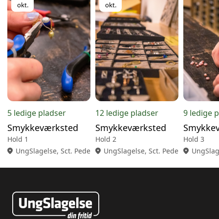
okt.
okt.
5 ledige pladser
12 ledige pladser
9 ledige 
Smykkeværksted
Smykkeværksted
Smykkev
Hold 1
Hold 2
Hold 3
location_on
UngSlagelse, Sct. Pedersgade 18, 2., 4200 Slagelse
location_on
UngSlagelse, Sct. Pedersgade 18, 2
location_on
UngSlage