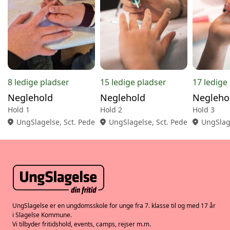
8 ledige pladser
15 ledige pladser
17 ledige
Neglehold
Neglehold
Negleho
Hold 1
Hold 2
Hold 3
location_on
UngSlagelse, Sct. Pedersgade 18, 2., 4200 Slagelse
location_on
UngSlagelse, Sct. Pedersgade 18, 2
location_on
UngSlage
UngSlagelse er en ungdomsskole for unge fra 7. klasse til og med 17 år
i Slagelse Kommune.
Vi tilbyder fritidshold, events, camps, rejser m.m.