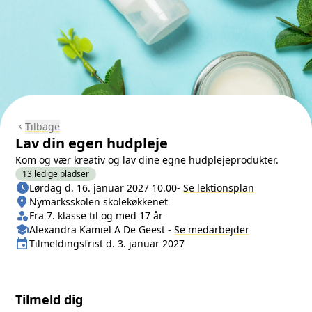
Tilbage
chevron_left
Lav din egen hudpleje
Kom og vær kreativ og lav dine egne hudplejeprodukter.
13 ledige pladser
schedule
Næste lektion
Lørdag d. 16. januar 2027 10.00
-
Se lektionsplan
location_on
Sted/Adresse
Nymarksskolen skolekøkkenet
person_shield
Klasse/Aldersbegrænsning
Fra 7. klasse til og med 17 år
school
Medarbejder
Alexandra Kamiel A De Geest
-
Se
medarbejder
event
Tilmeldingsfrist
Tilmeldingsfrist d. 3. januar 2027
Tilmeld dig