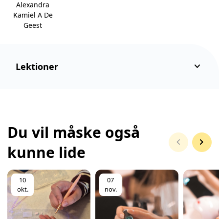
Alexandra
Kamiel A De
Geest
keyboard_arrow_down
Lektioner
Du vil måske også
chevron_left
chevron_right
kunne lide
10
07
okt.
nov.