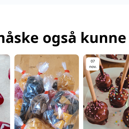
måske også kunne 
07
nov.