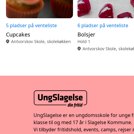
5 pladser på venteliste
6 pladser på venteliste
Cupcakes
Bolsjer
location_on
Antvorskov Skole, skolekøkken
Hold 1
location_on
Antvorskov Skole, skolek
UngSlagelse er en ungdomsskole for unge fr
klasse til og med 17 år i Slagelse Kommune.
Vi tilbyder fritidshold, events, camps, rejser