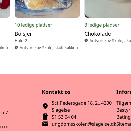
10 ledige pladser
3 ledige pladser
Bolsjer
Chokolade
Hold 2
location_on
Antvorskov Skole, sk
økken
location_on
Antvorskov Skole, skolekøkken
Kontakt os
Info
Sct.Pedersgade 18, 2., 4200
Tilgæ
location_on
Slagelse
Bestyr
a 7.
smartphone
51 53 04 04
Beting
mail
ungdomsskolen@slagelse.dk
Sitem
 m.m.