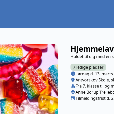
Hjemmelave
Holdet til dig med en 
7 ledige pladser
Næste lektion
schedule
Lørdag d. 13. marts
Sted/Adresse
location_on
Antvorskov Skole, 
Klasse/Aldersbegræns
person_shield
Fra 7. klasse til og 
Medarbejder
school
Anne Borup Trelleb
Tilmeldingsfrist
event
Tilmeldingsfrist d. 