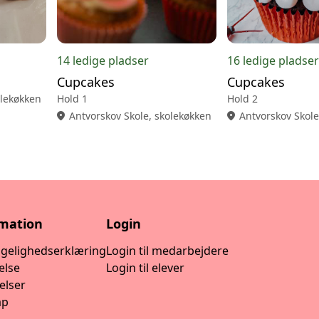
14 ledige pladser
16 ledige pladser
Cupcakes
Cupcakes
olekøkken
Hold 1
Hold 2
location_on
Antvorskov Skole, skolekøkken
location_on
Antvorskov Skole
rmation
Login
ngelighedserklæring
Login til medarbejdere
else
Login til elever
elser
ap