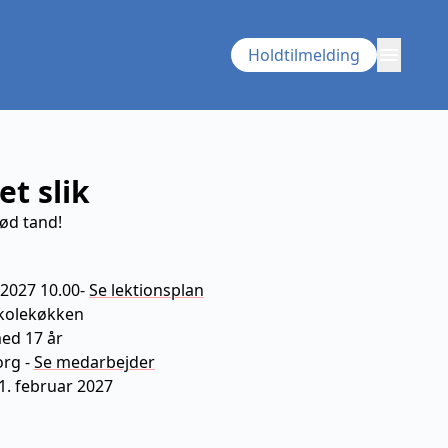
menu
Holdtilmelding
t slik
sød tand!
 2027 10.00
-
Se lektionsplan
skolekøkken
ning
med 17 år
org
-
Se
medarbejder
21. februar 2027