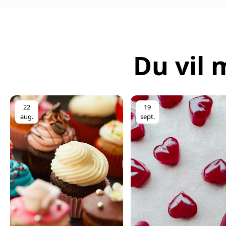
Du vil 
22
19
aug.
sept.