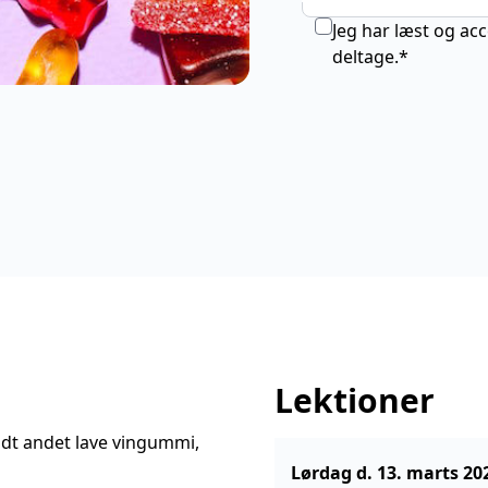
Jeg har læst og ac
deltage.*
Lektioner
landt andet lave vingummi,
Lørdag d. 13. marts 20