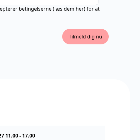
cepterer betingelserne (
læs dem her
) for at
Tilmeld dig nu
27 11.00
-
17.00