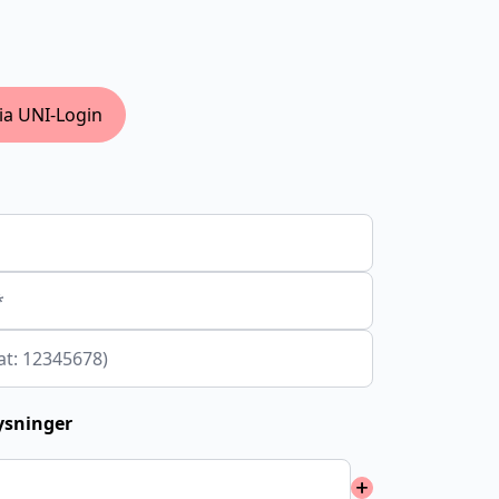
ia UNI-Login
*
at: 12345678)
ysninger
add