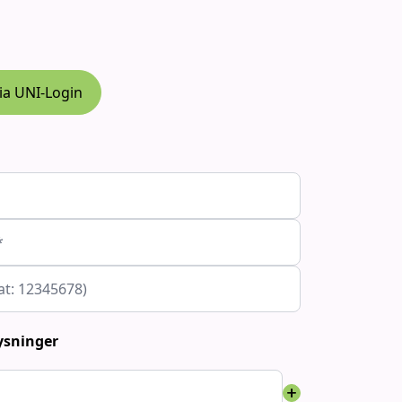
ia UNI-Login
*
at: 12345678)
ysninger
add