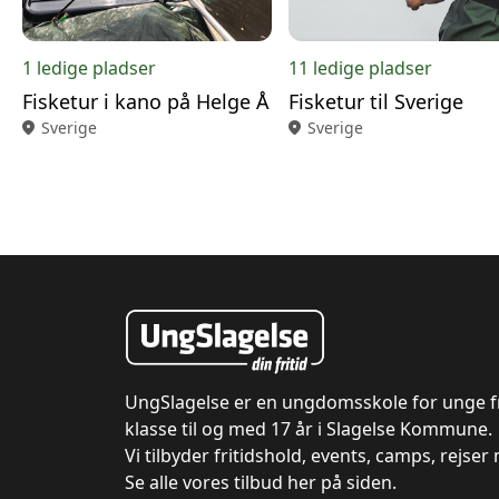
1 ledige pladser
11 ledige pladser
Fisketur i kano på Helge Å
Fisketur til Sverige
location_on
Sverige
location_on
Sverige
UngSlagelse er en ungdomsskole for unge fr
klasse til og med 17 år i Slagelse Kommune.
Vi tilbyder fritidshold, events, camps, rejser
Se alle vores tilbud her på siden.