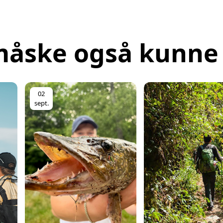
måske også kunne 
02
sept.