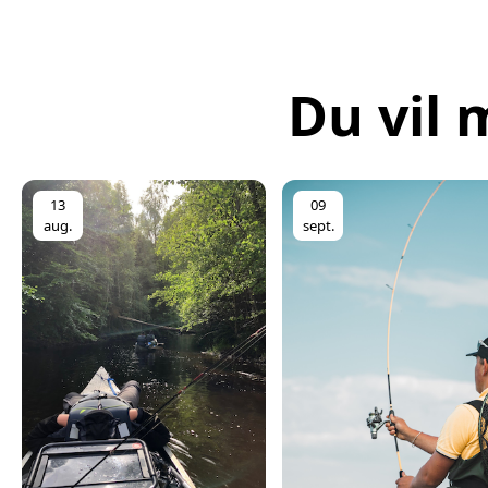
Du vil 
13
09
aug.
sept.