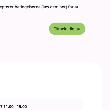
cepterer betingelserne (
læs dem her
) for at
Tilmeld dig nu
7 11.00
-
15.00