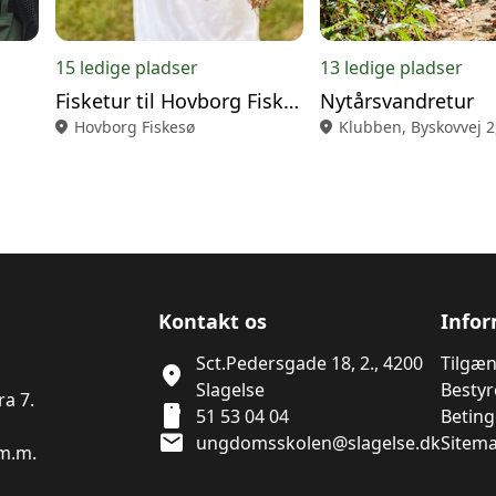
15 ledige pladser
13 ledige pladser
Fisketur til Hovborg Fiskesø
Nytårsvandretur
location_on
Hovborg Fiskesø
location_on
Klubben, Byskovvej 2
Kontakt os
Info
Sct.Pedersgade 18, 2., 4200
Tilgæ
location_on
Slagelse
Bestyr
a 7.
smartphone
51 53 04 04
Beting
mail
ungdomsskolen@slagelse.dk
Sitem
 m.m.