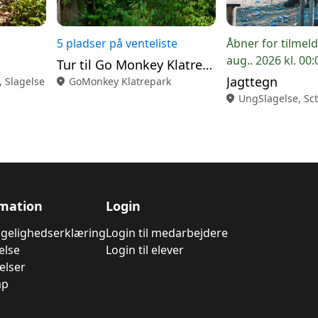
5 pladser på venteliste
Åbner for tilmeld
aug.. 2026 kl. 00:
Tur til Go Monkey Klatrepark
Jagttegn
, Slagelse
location_on
GoMonkey Klatrepark
location_on
UngSlagelse, Sct
rmation
Login
ngelighedserklæring
Login til medarbejdere
else
Login til elever
elser
ap