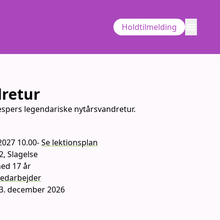
menu
Holdtilmelding
retur
espers legendariske nytårsvandretur.
2027 10.00
-
Se lektionsplan
2, Slagelse
ning
med 17 år
edarbejder
 13. december 2026