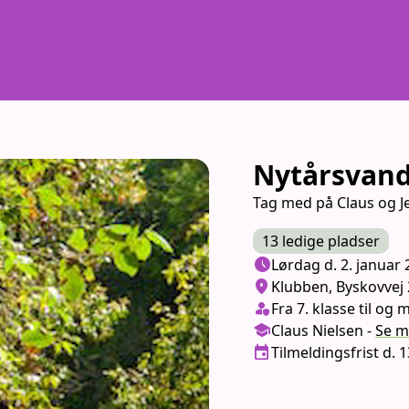
Nytårsvand
Tag med på Claus og J
13 ledige pladser
Næste lektion
schedule
Lørdag d. 2. januar 
Sted/Adresse
location_on
Klubben, Byskovvej 
Klasse/Aldersbegræns
person_shield
Fra 7. klasse til og 
Medarbejder
school
Claus Nielsen
-
Se
m
Tilmeldingsfrist
event
Tilmeldingsfrist d.