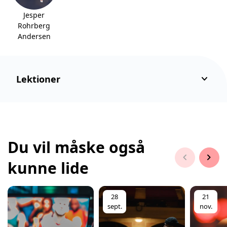
Jesper
Rohrberg
Andersen
keyboard_arrow_down
Lektioner
Du vil måske også
chevron_left
chevron_right
kunne lide
28
21
sept.
nov.