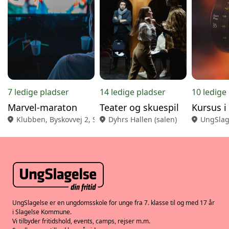
7 ledige pladser
14 ledige pladser
10 ledige
Marvel-maraton
Teater og skuespil
Kursus i
location_on
Klubben, Byskovvej 2, Slagelse
location_on
Dyhrs Hallen (salen)
location_on
UngSlage
UngSlagelse er en ungdomsskole for unge fra 7. klasse til og med 17 år
i Slagelse Kommune.
Vi tilbyder fritidshold, events, camps, rejser m.m.