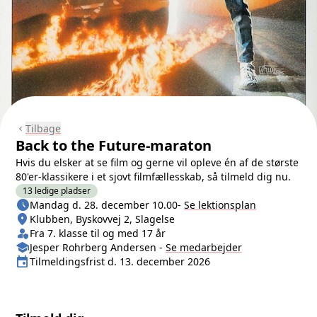
Tilbage
chevron_left
Back to the Future-maraton
Hvis du elsker at se film og gerne vil opleve én af de største
80'er-klassikere i et sjovt filmfællesskab, så tilmeld dig nu.
13 ledige pladser
schedule
Næste lektion
Mandag d. 28. december 10.00
-
Se lektionsplan
location_on
Sted/Adresse
Klubben, Byskovvej 2, Slagelse
person_shield
Klasse/Aldersbegrænsning
Fra 7. klasse til og med 17 år
school
Medarbejder
Jesper Rohrberg Andersen
-
Se
medarbejder
event
Tilmeldingsfrist
Tilmeldingsfrist d. 13. december 2026