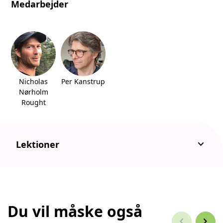
Medarbejder
Nicholas
Per Kanstrup
Nørholm
Rought
keyboard_arrow_down
Lektioner
Du vil måske også
chevron_left
chevron_right