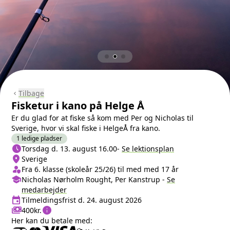
Tilbage
chevron_left
Fisketur i kano på Helge Å
Er du glad for at fiske så kom med Per og Nicholas til
Sverige, hvor vi skal fiske i HelgeÅ fra kano.
1 ledige pladser
schedule
Næste lektion
Torsdag d. 13. august 16.00
-
Se lektionsplan
location_on
Sted/Adresse
Sverige
person_shield
Klasse/Aldersbegrænsning
Fra 6. klasse (skoleår 25/26) til med med 17 år
school
Medarbejder
Nicholas Nørholm Rought, Per Kanstrup
-
Se
medarbejder
event
Tilmeldingsfrist
Tilmeldingsfrist d. 24. august 2026
payments
info
Pris
400kr.
Her kan du betale med: