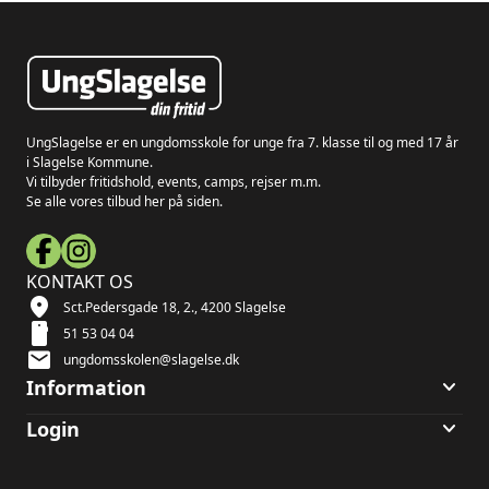
UngSlagelse er en ungdomsskole for unge fra 7. klasse til og med 17 år
i Slagelse Kommune.
Vi tilbyder fritidshold, events, camps, rejser m.m.
Se alle vores tilbud her på siden.
KONTAKT OS
location_on
Sct.Pedersgade 18, 2., 4200 Slagelse
smartphone
51 53 04 04
mail
ungdomsskolen@slagelse.dk
keyboard_arrow_down
Information
keyboard_arrow_down
Login