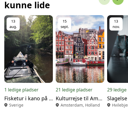
kunne lide
13
15
13
aug.
sept.
nov.
1 ledige pladser
21 ledige pladser
29 ledige
Fisketur i kano på Helge Å
Kulturrejse til Amsterdam
Slagelse
location_on
Sverige
location_on
Amsterdam, Holland
location_on
Hvilebje