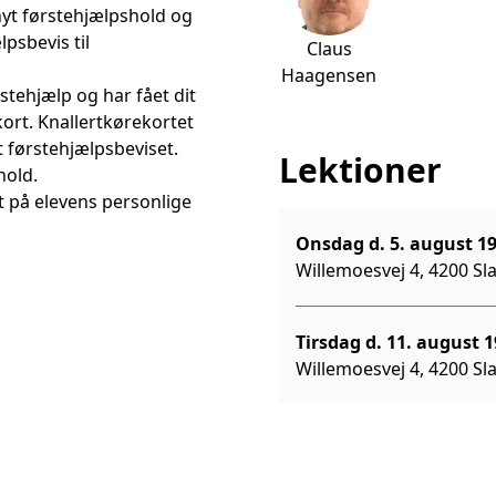
 nyt førstehjælpshold og
lpsbevis til
Claus
Haagensen
tehjælp og har fået dit
ort. Knallertkørekortet
et førstehjælpsbeviset.
Lektioner
hold.
t på elevens personlige
Onsdag d. 
Willemoesvej 4, 4200 Sl
Tirsdag
Willemoesvej 4, 4200 Sl