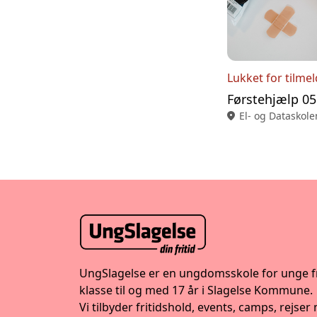
Lukket for tilme
location_on
El- og Dataskole
UngSlagelse er en ungdomsskole for unge fr
klasse til og med 17 år i Slagelse Kommune.
Vi tilbyder fritidshold, events, camps, rejser