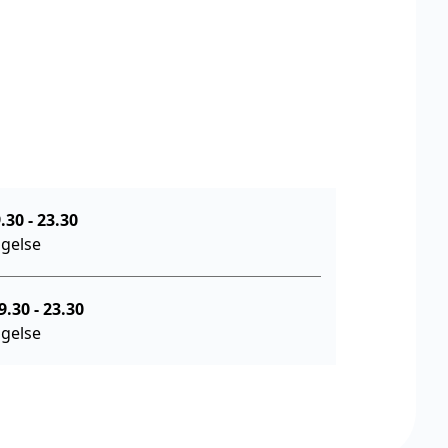
5. august 19.30
-
23.30
agelse
 d. 11. august 19.30
-
23.30
agelse