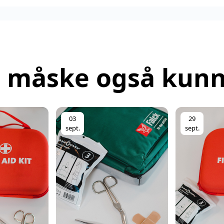
l måske også kunn
03
29
sept.
sept.