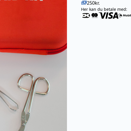
Pris
payments
250kr.
Her kan du betale med: