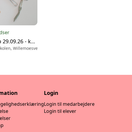
adser
Førstehjælp 29.09.26 - knallert
skolen, Willemoesvej 4, Slagelse
rmation
Login
ngelighedserklæring
Login til medarbejdere
else
Login til elever
elser
ap