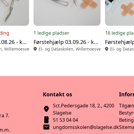
lding
1 ledige pladser
16 ledige pl
Førstehjælp 05.08.26 - knallert
Førstehjælp 03.09.26 - knallert
n, Willemoesvej 4, Slagelse
location_on
El- og Dataskolen, Willemoesvej 4, Slagelse
location_on
El- og Data
Kontakt os
Info
Sct.Pedersgade 18, 2., 4200
Tilgæ
location_on
Slagelse
Bestyr
a 7.
smartphone
51 53 04 04
Beting
mail
ungdomsskolen@slagelse.dk
Sitem
 m.m.