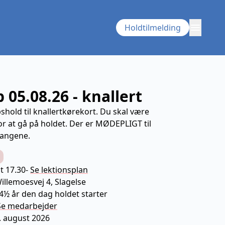
menu
Holdtilmelding
 05.08.26 - knallert
shold til knallertkørekort. Du skal være
r at gå på holdet. Der er MØDEPLIGT til
gangene.
t 17.30
-
Se lektionsplan
illemoesvej 4, Slagelse
ning
14½ år den dag holdet starter
Se
medarbejder
3. august 2026