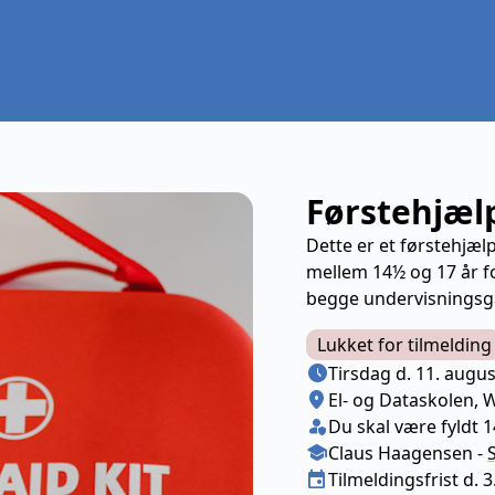
Førstehjælp
Dette er et førstehjælp
mellem 14½ og 17 år fo
begge undervisnings
Lukket for tilmelding
Næste lektion
schedule
Tirsdag d. 11. augus
Sted/Adresse
location_on
El- og Dataskolen, W
Klasse/Aldersbegræns
person_shield
Du skal være fyldt 
Medarbejder
school
Claus Haagensen
-
Tilmeldingsfrist
event
Tilmeldingsfrist d. 