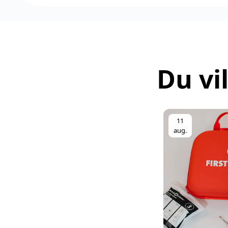
Du vi
11
aug.