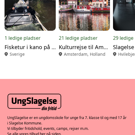
1 ledige pladser
21 ledige pladser
29 ledige
Fisketur i kano på Helge Å
Kulturrejse til Amsterdam
Slagelse
location_on
Sverige
location_on
Amsterdam, Holland
location_on
Hvilebje
UngSlagelse er en ungdomsskole for unge fra 7. klasse til og med 17 år
i Slagelse Kommune.
Vi tilbyder fritidshold, events, camps, rejser m.m.
Se alle vores tilbud her på siden.