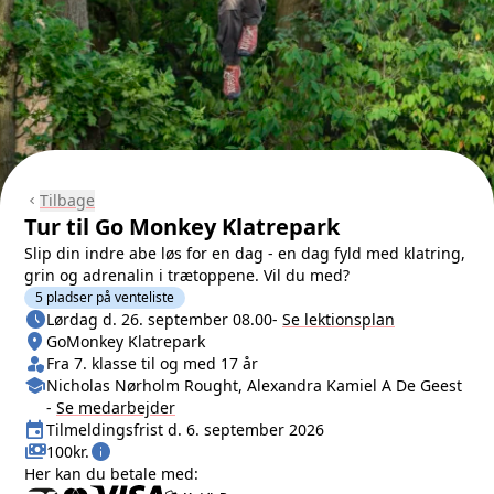
Tilbage
chevron_left
Tur til Go Monkey Klatrepark
Slip din indre abe løs for en dag - en dag fyld med klatring,
grin og adrenalin i trætoppene. Vil du med?
5 pladser på venteliste
schedule
Næste lektion
Lørdag d. 26. september 08.00
-
Se lektionsplan
location_on
Sted/Adresse
GoMonkey Klatrepark
person_shield
Klasse/Aldersbegrænsning
Fra 7. klasse til og med 17 år
school
Medarbejder
Nicholas Nørholm Rought, Alexandra Kamiel A De Geest
-
Se
medarbejder
event
Tilmeldingsfrist
Tilmeldingsfrist d. 6. september 2026
payments
info
Pris
100kr.
Her kan du betale med: