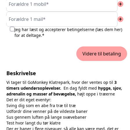
add
Forældre 1 mobil*
add
Forældre 1 mail*
Jeg har læst og accepterer betingelserne (
læs dem her
)
for at deltage.*
Videre til betaling
Beskrivelse
Vi tager til GoMonkey Klatrepark, hvor der ventes op til
3
timers udendørsoplevelser.
En dag fyldt med
hygge, sjov,
adrenalin og masser af bevægelse,
højt oppe i træerne
Det er dit eget eventyr:
Sving dig som en abe fra træ til træ
Udfordr dine venner på de vildeste baner
Sus gennem luften på lange svævebaner
Test hvor langt du tør klatre
Der er baner i flere niveauer, så alle kan være med, det er