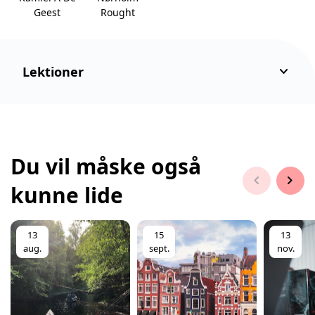
Geest
Rought
keyboard_arrow_down
Lektioner
Du vil måske også
chevron_left
chevron_right
kunne lide
13
15
13
aug.
sept.
nov.