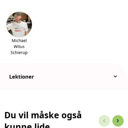
Michael
Witus
Schierup
keyboard_arrow_down
Lektioner
Du vil måske også
chevron_left
chevron_right
kunne lide