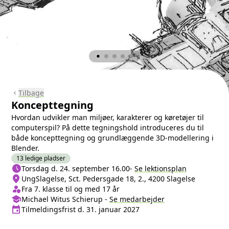
Tilbage
chevron_left
Koncepttegning
Hvordan udvikler man miljøer, karakterer og køretøjer til
computerspil? På dette tegningshold introduceres du til
både koncepttegning og grundlæggende 3D-modellering i
Blender.
13 ledige pladser
schedule
Næste lektion
Torsdag d. 24. september 16.00
-
Se lektionsplan
location_on
Sted/Adresse
UngSlagelse, Sct. Pedersgade 18, 2., 4200 Slagelse
person_shield
Klasse/Aldersbegrænsning
Fra 7. klasse til og med 17 år
school
Medarbejder
Michael Witus Schierup
-
Se
medarbejder
event
Tilmeldingsfrist
Tilmeldingsfrist d. 31. januar 2027