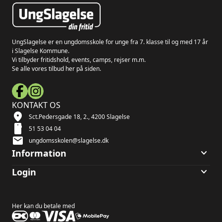
UngSlagelse er en ungdomsskole for unge fra 7. klasse til og med 17 år
i Slagelse Kommune.
Vi tilbyder fritidshold, events, camps, rejser m.m.
Se alle vores tilbud her på siden.
KONTAKT OS
location_on
Sct.Pedersgade 18, 2., 4200 Slagelse
smartphone
51 53 04 04
mail
ungdomsskolen@slagelse.dk
keyboard_arrow_down
Information
keyboard_arrow_down
Login
Her kan du betale med