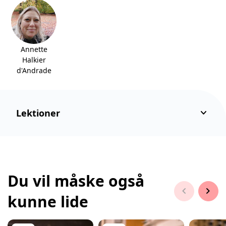
Annette
Halkier
d'Andrade
keyboard_arrow_down
Lektioner
Du vil måske også
chevron_left
chevron_right
kunne lide