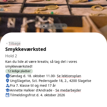
Tilbage
chevron_left
Smykkeværksted
Hold 2
Kan du lide at være kreativ, så tag del i vores
smykkeværksted!
12 ledige pladser
schedule
Næste lektion
Søndag d. 18. oktober 11.00
-
Se lektionsplan
location_on
Sted/Adresse
UngSlagelse, Sct. Pedersgade 18, 2., 4200 Slagelse
person_shield
Klasse/Aldersbegrænsning
Fra 7. klasse til og med 17 år
school
Medarbejder
Annette Halkier d'Andrade
-
Se
medarbejder
event
Tilmeldingsfrist
Tilmeldingsfrist d. 4. oktober 2026