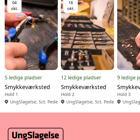
04
18
okt.
okt.
5 ledige pladser
12 ledige pladser
9 ledige 
Smykkeværksted
Smykkeværksted
Smykkev
Hold 1
Hold 2
Hold 3
location_on
UngSlagelse, Sct. Pedersgade 18, 2., 4200 Slagelse
location_on
UngSlagelse, Sct. Pedersgade 18, 2
location_on
UngSlage