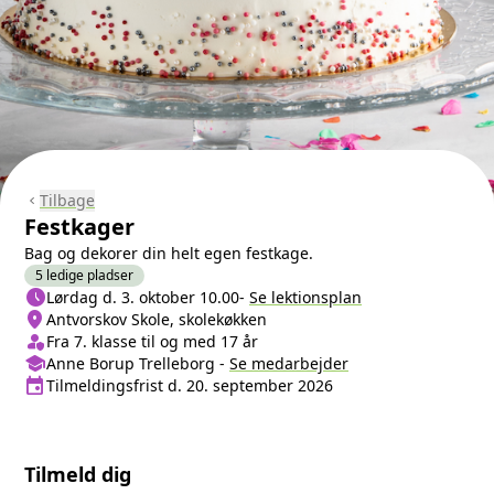
Tilbage
chevron_left
Festkager
Bag og dekorer din helt egen festkage.
5 ledige pladser
schedule
Næste lektion
Lørdag d. 3. oktober 10.00
-
Se lektionsplan
location_on
Sted/Adresse
Antvorskov Skole, skolekøkken
person_shield
Klasse/Aldersbegrænsning
Fra 7. klasse til og med 17 år
school
Medarbejder
Anne Borup Trelleborg
-
Se
medarbejder
event
Tilmeldingsfrist
Tilmeldingsfrist d. 20. september 2026
Tilmeld dig