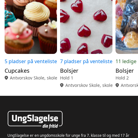
5 pladser på venteliste
7 pladser på venteliste
11 ledige
Cupcakes
Bolsjer
Bolsjer
location_on
Antvorskov Skole, skolekøkken
Hold 1
Hold 2
location_on
Antvorskov Skole, skolekøkken
location_on
Antvorsk
UngSlagelse er en ungdomsskole for unge fra 7. klasse til og med 17 år