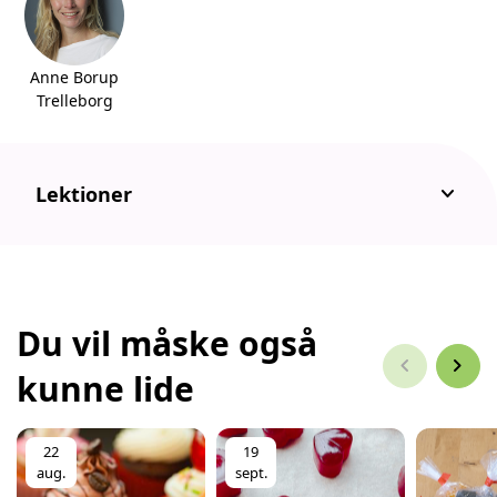
Anne Borup
Trelleborg
keyboard_arrow_down
Lektioner
Du vil måske også
chevron_left
chevron_right
kunne lide
22
19
aug.
sept.