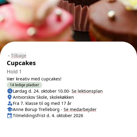
Tilbage
chevron_left
Cupcakes
Hold 1
Vær kreativ med cupcakes!
14 ledige pladser
schedule
Næste lektion
Lørdag d. 24. oktober 10.00
-
Se lektionsplan
location_on
Sted/Adresse
Antvorskov Skole, skolekøkken
person_shield
Klasse/Aldersbegrænsning
Fra 7. klasse til og med 17 år
school
Medarbejder
Anne Borup Trelleborg
-
Se
medarbejder
event
Tilmeldingsfrist
Tilmeldingsfrist d. 4. oktober 2026