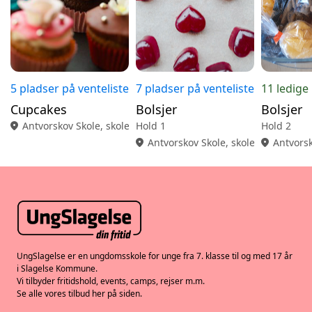
5 pladser på venteliste
7 pladser på venteliste
11 ledige
Cupcakes
Bolsjer
Bolsjer
location_on
Antvorskov Skole, skolekøkken
Hold 1
Hold 2
location_on
Antvorskov Skole, skolekøkken
location_on
Antvorsk
UngSlagelse er en ungdomsskole for unge fra 7. klasse til og med 17 år
i Slagelse Kommune.
Vi tilbyder fritidshold, events, camps, rejser m.m.
Se alle vores tilbud her på siden.