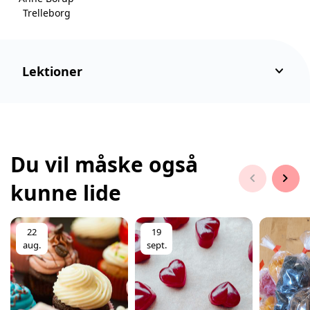
Trelleborg
keyboard_arrow_down
Lektioner
Du vil måske også
chevron_left
chevron_right
kunne lide
22
19
aug.
sept.