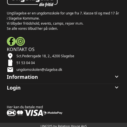
UngSlagelse er en ungdomsskole for unge fra 7. klasse til og med 17 år
i Slagelse Kommune.
Vi tilbyder fritidshold, events, camps, rejser m.m.
Se alle vores tilbud her på siden.
KONTAKT OS
location_on
Sct.Pedersgade 18, 2., 4200 Slagelse
smartphone
51 53 04 04
mail
ungdomsskolen@slagelse.dk
keyboard_arrow_down
Information
keyboard_arrow_down
Login
Her kan du betale med
UNGSYS by Relation House ApS