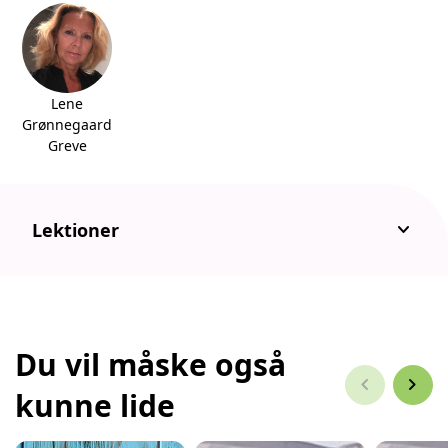
Lene
Grønnegaard
Greve
keyboard_arrow_down
Lektioner
Du vil måske også
chevron_left
chevron_right
kunne lide