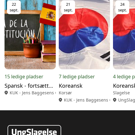
22
21
24
sept.
sept.
sept.
15 ledige pladser
7 ledige pladser
4 ledige 
Spansk - fortsætter/let øvet
Koreansk
Koreans
location_on
KUK - Jens Baggesens Gade 10, 4220 Korsør
Korsør
Slagelse
location_on
KUK - Jens Baggesens Gade 10, 42
location_on
UngSlage