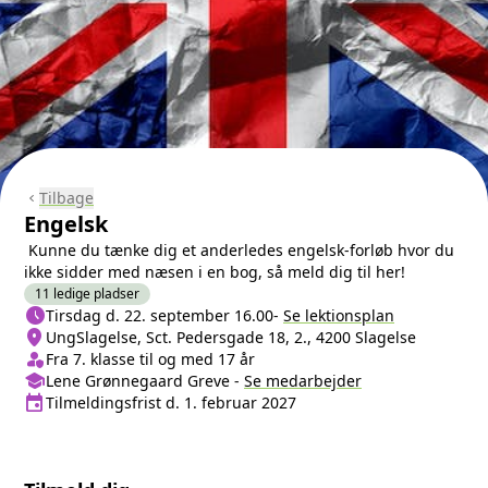
Tilbage
chevron_left
Engelsk
Kunne du tænke dig et anderledes engelsk-forløb hvor du
ikke sidder med næsen i en bog, så meld dig til her!
11 ledige pladser
schedule
Næste lektion
Tirsdag d. 22. september 16.00
-
Se lektionsplan
location_on
Sted/Adresse
UngSlagelse, Sct. Pedersgade 18, 2., 4200 Slagelse
person_shield
Klasse/Aldersbegrænsning
Fra 7. klasse til og med 17 år
school
Medarbejder
Lene Grønnegaard Greve
-
Se
medarbejder
event
Tilmeldingsfrist
Tilmeldingsfrist d. 1. februar 2027