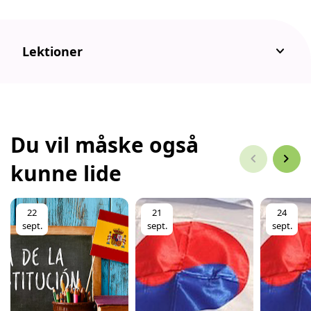
keyboard_arrow_down
Lektioner
Du vil måske også
chevron_left
chevron_right
kunne lide
22
21
24
sept.
sept.
sept.