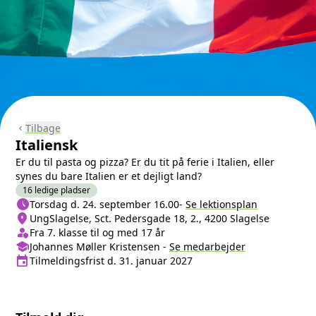
Tilbage
chevron_left
Italiensk
Er du til pasta og pizza? Er du tit på ferie i Italien, eller
synes du bare Italien er et dejligt land?
16 ledige pladser
schedule
Næste lektion
Torsdag d. 24. september 16.00
-
Se lektionsplan
location_on
Sted/Adresse
UngSlagelse, Sct. Pedersgade 18, 2., 4200 Slagelse
person_shield
Klasse/Aldersbegrænsning
Fra 7. klasse til og med 17 år
school
Medarbejder
Johannes Møller Kristensen
-
Se
medarbejder
event
Tilmeldingsfrist
Tilmeldingsfrist d. 31. januar 2027