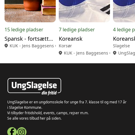
15 ledige pladser
7 ledige pladser
4 ledige 
Spansk - fortsætter/let øvet
Koreansk
Koreans
location_on
KUK - Jens Baggesens Gade 10, 4220 Korsør
Korsør
Slagelse
location_on
KUK - Jens Baggesens Gade 10, 42
location_on
UngSlage
UngSlagelse er en ungdomsskole for unge fra 7. klasse til og med 17 år
i Slagelse Kommune.
Vi tilbyder fritidshold, events, camps, rejser m.m.
Se alle vores tilbud her på siden.