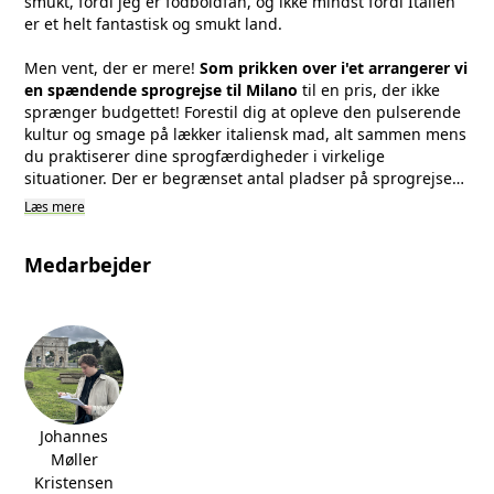
smukt, fordi jeg er fodboldfan, og ikke mindst fordi Italien
er et helt fantastisk og smukt land.
Men vent, der er mere!
Som prikken over i'et arrangerer vi
en spændende sprogrejse til Milano
til en pris, der ikke
sprænger budgettet! Forestil dig at opleve den pulserende
kultur og smage på lækker italiensk mad, alt sammen mens
du praktiserer dine sprogfærdigheder i virkelige
situationer. Der er begrænset antal pladser på sprogrejsen,
men som deltager på italienskholdet har du fortrinsret. Du
Læs mere
kan selvfølgelig også gå på holdet uden at skulle med på
studieturen.
Medarbejder
Johannes
Møller
Kristensen